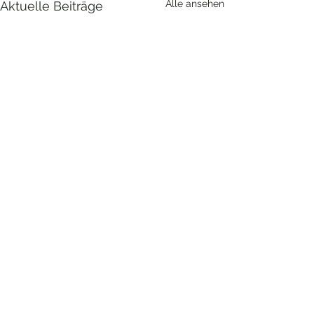
Alle ansehen
Aktuelle Beiträge
Bilder erzählen –
Sammlung Peter Schmidt
Braunauer Str. 8a
84478 Waldkraiburg