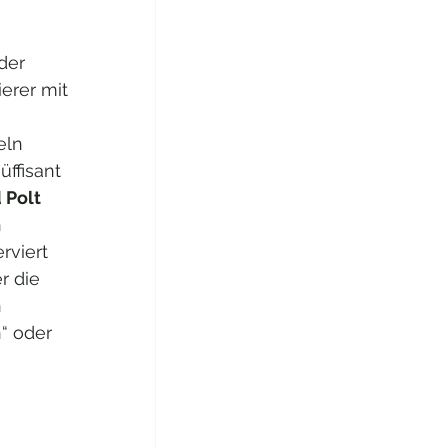
der 
erer mit 
eln 
ffisant 
 Polt
 
rviert 
r die 
 
“ oder 