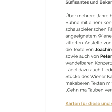
Süffisantes und Bekan
Über mehrere Jahre h
Bühne mit einem konge
schauspielerischen Fäh
angeeignetem Wiener 
zitterten. Anstelle vo
die Texte von 
Joachim
sowie auch von 
Pete
wandelbaren Konzertzi
Lägel dazu auch Liede
Stücke des Wiener Kab
makaberen Texten mit
„Geh’n ma Tauben verg
Karten für diese und 