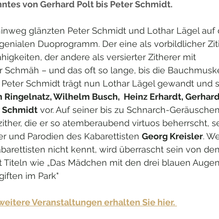
ntes von Gerhard Polt bis Peter Schmidt. 
inweg glänzten Peter Schmidt und Lothar Lägel auf 
nialen Duoprogramm. Der eine als vorbildlicher Ziti
igkeiten, der andere als versierter Zitherer mit 
Schmäh – und das oft so lange, bis die Bauchmusk
n Peter Schmidt trägt nun Lothar Lägel gewandt und sü
 Ringelnatz, Wilhelm Busch,  Heinz Erhardt, Gerhard
r Schmidt
 vor. Auf seiner bis zu Schnarch-Geräuschen
ther, die er so atemberaubend virtuos beherrscht, se
r und Parodien des Kabarettisten 
Georg Kreisler
. We
arettisten nicht kennt, wird überrascht sein von den
 Titeln wie „Das Mädchen mit den drei blauen Augen
iften im Park" 
weitere Veranstaltungen erhalten Sie hier. 