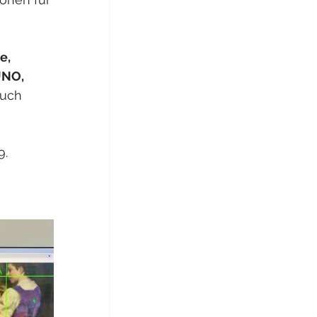
e, 
NO,  
auch 
. 