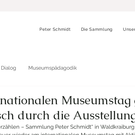
Peter Schmidt
Die Sammlung
Unse
 Dialog
Museumspädagodik
rnationalen Museumstag 
isch durch die Ausstellun
rzählen – Sammlung Peter Schmidt“ in Waldkraiburg
heuer wieder am internationalen Museumstag mit Akti