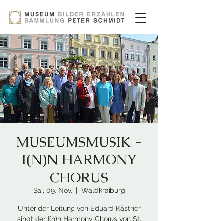
MUSEUMSMUSIK -
I(N)N HARMONY
CHORUS
Sa., 09. Nov.
  |  
Waldkraiburg
Unter der Leitung von Eduard Kästner
singt der I(n)n Harmony Chorus von St.