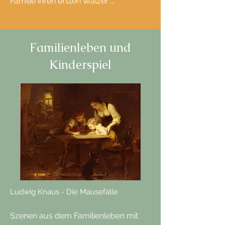
Familie ihren ersten Walzer …
Familienleben und
Kinderspiel
Ludwig Knaus - Die Mausefalle
Szenen aus dem Familienleben mit