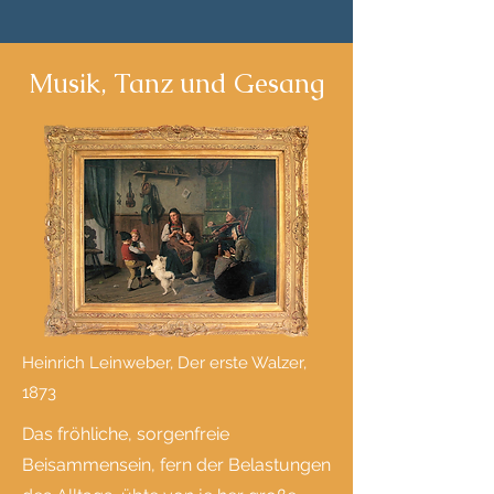
Musik, Tanz und Gesang
Heinrich Leinweber, Der erste Walzer,
1873
Das fröhliche, sorgenfreie
Beisammensein, fern der Belastungen