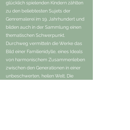
glücklich spielenden Kindern zählten
zu den beliebtesten Sujets der
Genremalerei im 19. Jahrhundert und
bilden auch in der Sammlung einen
thematischen Schwerpunkt.
Durchweg vermitteln die Werke das
Bild einer Familienidylle, eines Ideals
von harmonischem Zusammenleben
zwischen den Generationen in einer
unbeschwerten, heilen Welt. Die
Familienkonstellation bot den Malern
eine unerschöpfliche Quelle
alltäglicher Situationen, mit denen
sich die bürgerliche Klientel leicht
identifizieren konnte …