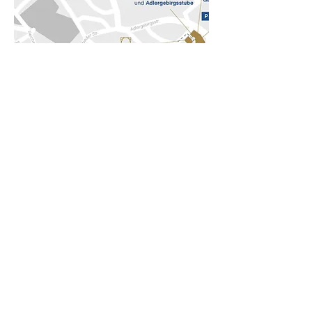
Bilder erzählen –
Sammlung Peter Schmidt
Braunauer Str. 8a
84478 Waldkraiburg
ZUM TICKETSHOP