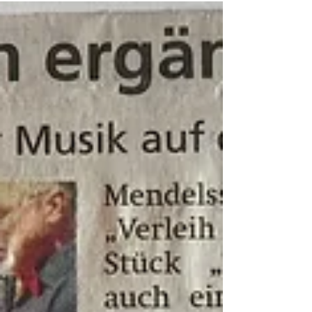
Bild und Musik wirken im
Verbund
Wer wagt, gewinnt: das Trio Mi.S.S. interpretierte
Carl Orffs „Carmina Burana“ völlig neu – mit
Vibraphon, Akkordeon und Kontrabass. Die
mittelalterlichen Lieder von Liebe, Rausch,
Frühling und Schicksal begegneten den
ausdrucksstarken Werken der Sammlung von
Peter Schmidt aus dem 19. Jahrhundert.
Theatermacher und Autor Peter B. Heim hauchte
den alt- und mittelhochdeutschen sowie
lateinischen Texten neues Leben ein – in
deutscher Sprache, eindringlich rezitiert. So
wurden ve