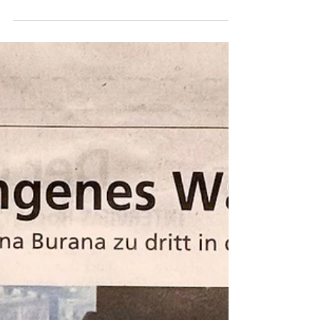
Heilige Nacht von Ludwig
Thoma berührend vorgetragen
gelesen von Dr. Rudi Neumaier, Musik:
Griesstätter Sängerinnen Ludwig Thoma verlegt
die Weihnachtsgeschichte nach dem
Lukasevangelium in das tief verschneite
bayerische Oberland. In berührenden Versen im
altbairischen Dialekt erzählt er von Maria und
Josef, die auf ihrer beschwerlichen Reise nach
Bethlehem von wohlhabenden Herbergsleuten
abgewiesen werden – bis das Christuskind
schließlich in einer einfachen Krippe das Licht
der Welt erblickt. Die kraftvolle und
wandlungsfähi