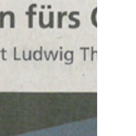
„Schuberts Winterreise ist als Liederzyklus so
überwältigend, dass man beim Hören oft nichts
hört. Jedenfalls keinen Text. Doch wenn
Großschauspieler wie Stefan Hunstein beim
Einspielen helfen, kann man wieder aufhorchen.“
Süddeutsche Zeitung Die im Jahr 2020 bei
OehmsClassics erschienene Version der
Winterreise mit Stefan Hunstein, Hugo Siegmeth
und Axel Wolf stieß auf ein beeindruckende