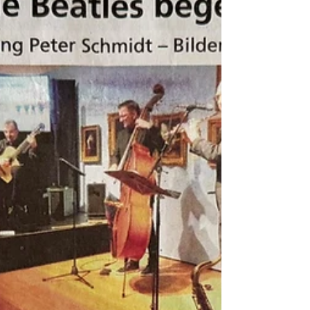
Vocabile begeistert einmal
mehr
Nach einer begeisternden Museumsmusik im
Jahr 2023 gab das Ensemble VOCABILE
Kraiburg unter Leitung von Andreas Miecke (r.)
nun ein abendfüllendes Konzert im Museum
Peter Schmidt. Einhergehend mit ausgewählten
Themenbereichen der Ausstellung erfüllten die
versierten Sängerinnen und Sänger den
Museumsraum mit ihren vollen und gleichzeitig
feinen Stimmen. In einem musikalischen
Streifzug durch fünf Jahrhunderte klassischer
Chorliteratur widmete sich das Ensemble den
Themen Lieb